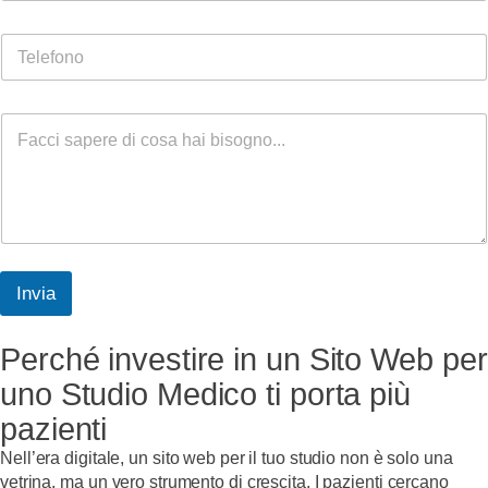
a
t
i
o
T
l
o
e
*
l
e
C
f
o
o
m
n
m
o
e
n
t
o
o
Invia
m
e
s
Perché investire in un Sito Web per
s
uno Studio Medico ti porta più
a
g
pazienti
g
i
Nell’era digitale, un sito web per il tuo studio non è solo una
o
vetrina, ma un vero strumento di crescita. I pazienti cercano