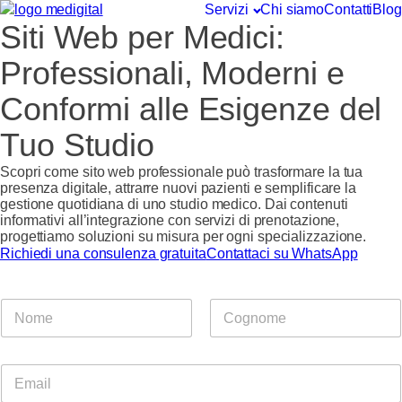
Servizi
Chi siamo
Contatti
Blog
Siti Web per Medici:
Professionali, Moderni e
Conformi alle Esigenze del
Tuo Studio
Scopri come sito web professionale può trasformare la tua
presenza digitale, attrarre nuovi pazienti e semplificare la
gestione quotidiana di uno studio medico. Dai contenuti
informativi all’integrazione con servizi di prenotazione,
progettiamo soluzioni su misura per ogni specializzazione.
Richiedi una consulenza gratuita
Contattaci su WhatsApp
*
N
C
o
o
m
Nome
Cognome
m
e
m
E
*
e
m
n