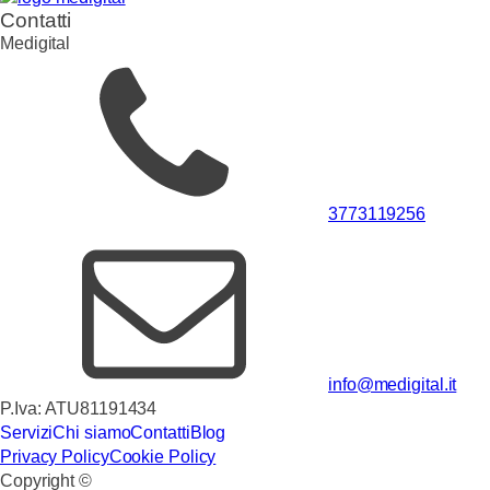
s
Contatti
a
Medigital
g
g
i
o
3773119256
info@medigital.it
P.Iva: ATU81191434
Servizi
Chi siamo
Contatti
Blog
Privacy Policy
Cookie Policy
Copyright ©