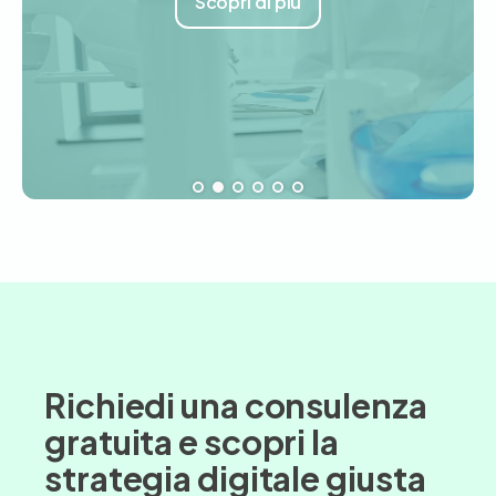
Scopri di più
Scopri di più
Richiedi una consulenza
gratuita e scopri la
strategia digitale giusta