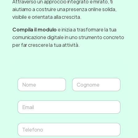
Attraverso un approccio integrato e mirato, ti
aiutiamo a costruire una presenza online solida,
visibile e orientata alla crescita.
Compila il modulo
e inizia a trasformare la tua
comunicazione digitale in uno strumento concreto
per far crescere la tua attività.
N
o
m
Nome
Cognome
e
E
*
m
a
i
T
l
e
*
l