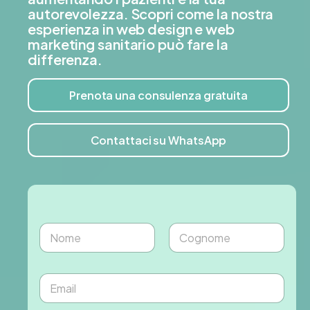
autorevolezza. Scopri come la nostra
esperienza in web design e web
marketing sanitario può fare la
differenza.
Prenota una consulenza gratuita
Contattaci su WhatsApp
N
o
m
Nome
Cognome
e
E
*
m
a